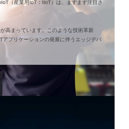
T（産業用IoT：IIoT）は、ますます注目さ
心が高まっています。このような技術革新
IoTアプリケーションの発展に伴うエッジデバ