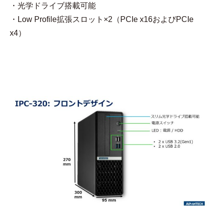
・光学ドライブ搭載可能
・Low Profile拡張スロット×2（PCIe x16およびPCIe
x4）