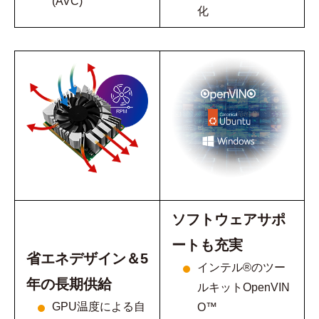
(AVC)
化
ソフトウェアサポ
ートも充実
省エネデザイン＆5
インテル®のツー
年の長期供給
ルキットOpenVIN
GPU温度による自
O™