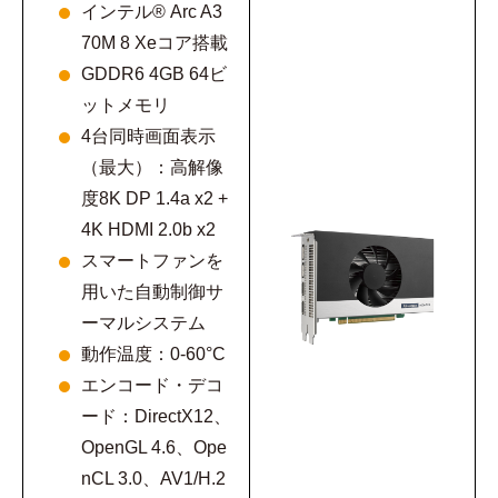
インテル® Arc A3
70M 8 Xeコア搭載
GDDR6 4GB 64ビ
ットメモリ
4台同時画面表示
（最大）：高解像
度8K DP 1.4a x2 +
4K HDMI 2.0b x2
スマートファンを
用いた自動制御サ
ーマルシステム
動作温度：0-60°C
エンコード・デコ
ード：DirectX12、
OpenGL 4.6、Ope
nCL 3.0、AV1/H.2