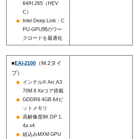
64/H.265（HEV
C）
Intel Deep Link：C
PU-GPU間のワー
クロードを最適化
（M.2タイ
■
EAI-2100
プ）
インテル® Arc A3
70M 8 Xeコア搭載
GDDR6 4GB 64ビ
ットメモリ
高解像度8K DP 1.
4a x4
組込みMXM GPU