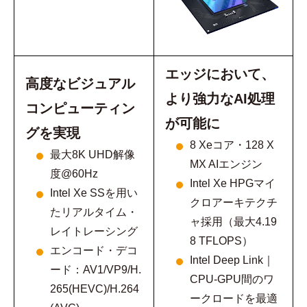
エッジにおいて、
高度なビジュアル
より強力なAI処理
コンピューティン
が
可能に
グを実現
8 Xeコア・128 X
最大8K UHD解像
MX AIエンジン
度@60Hz
Intel Xe HPGマイ
Intel Xe SSを用い
クロアーキテクチ
たリアルタイム・
ャ採用（最大4.19
レイトレーシング
8 TFLOPS）
エンコード・デコ
Intel Deep Link｜
ード：AV1/VP9/H.
CPU-GPU間のワ
265(HEVC)/H.264
ークロードを最適