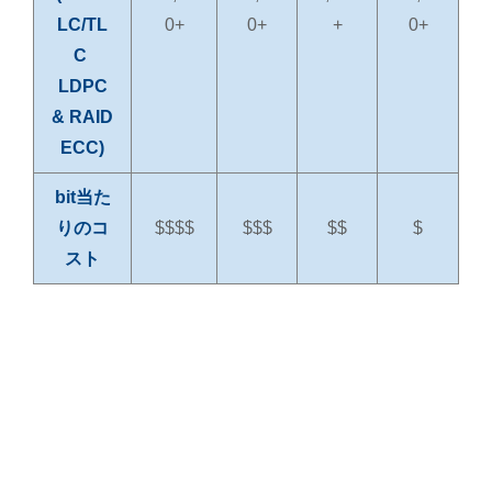
LC/TL
0+
0+
+
0+
C
LDPC
& RAID
ECC)
bit当た
りのコ
$$$$
$$$
$$
$
スト