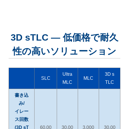
3D sTLC — 低価格で耐久
性の高いソリューション
Ultra
3D s
SLC
MLC
MLC
TLC
書き込
み/
イレー
ス回数
(3D s
T
60,00
30,00
3,000
30,00