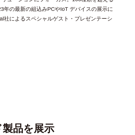
23年の最新の組込みPCやIoT デバイスの展示に
ical社によるスペシャルゲスト・プレゼンテーシ
レゼンテーションの様子
司会進行
展示会場
ド製品を展示