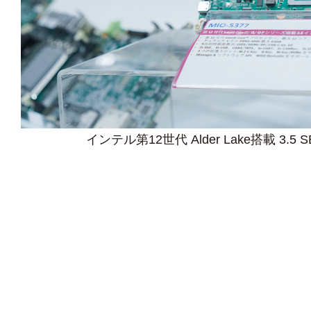
インテル第12世代 Alder Lake搭載 3.5 SB
NVIDIA DMSプラットフォーム AI画像
自動飛行AIドローンプラットフ
自動飛行AIドローンプラットフ
空中ディスプレイ MIRAI PIX M
Advantech Video AI ソリュ
WiFi5&6 データ転送速度比較
屋外向け車載組込みPC TS-2
Ubuntu x ROS for Jetbot
GLEAP Edge AI Suite