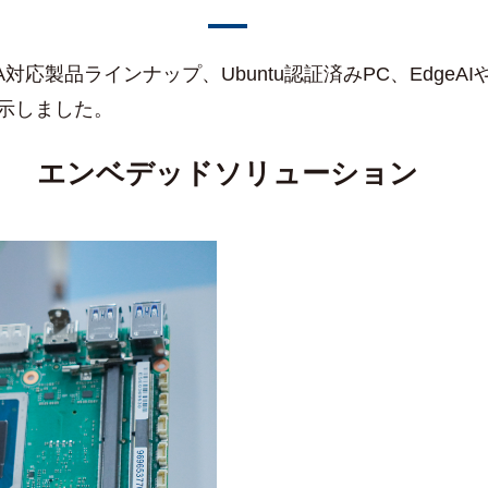
IDIA対応製品ラインナップ、Ubuntu認証済みPC、Edg
示しました。
エンベデッドソリューション
インテル第12世代 Al
産業用SSD/メモ
G、Wi-Fi、
高性能エッ
Ubun
COM-HP
ワイヤ
デジ
ワ