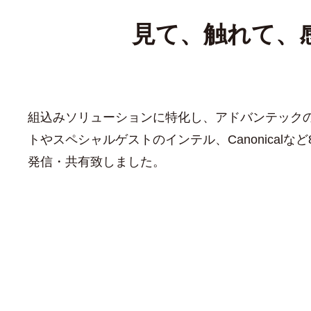
見て、触れて、
組込みソリューションに特化し、アドバンテック
トやスペシャルゲストのインテル、Canonical
発信・共有致しました。
台湾本社 エンベデッド コア デザイン・イン・グル
リージョナルセールスマネージャ、Canonical 
テクニカルトーク Part2では対話式プ
PSM、EPCソリューション、HsinCh
第一技術本部 担当部長、インテル
PSM、ボードソリューション、
PSM、ボードソリューション、
PSM、組込み周辺デバイス、
マーケティングマネージャ、
事業開発マネージャ、 村益
PSMディレクター、矢島 
PSM、DMS、江頭 慶
u