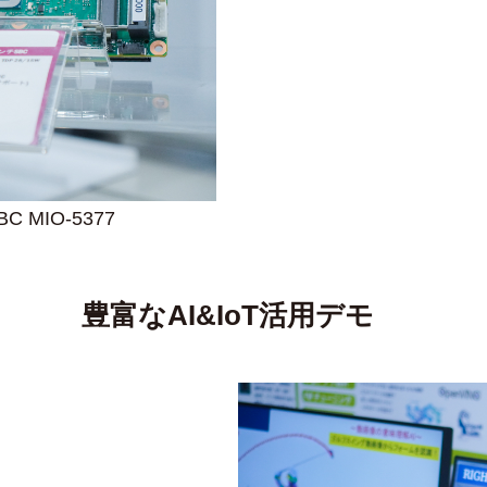
C MIO-5377
豊富なAI&IoT活用デモ
処理診断支援ツール
ォーム
ォーム
P07D
ーション
デモ
07