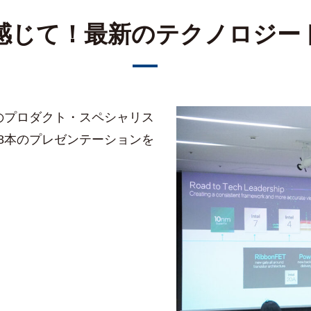
感じて！最新のテクノロジー
のプロダクト・スペシャリス
など8本のプレゼンテーションを
ープ 副社長、Aaron S
Japan株式会社、柴田 憲吾
レゼンテーションを実施
en Chang
、伊藤 重彦
桑原 祐介
石橋 浩二
大田 康貴
木下 誠
 寛紀
健一郎
相