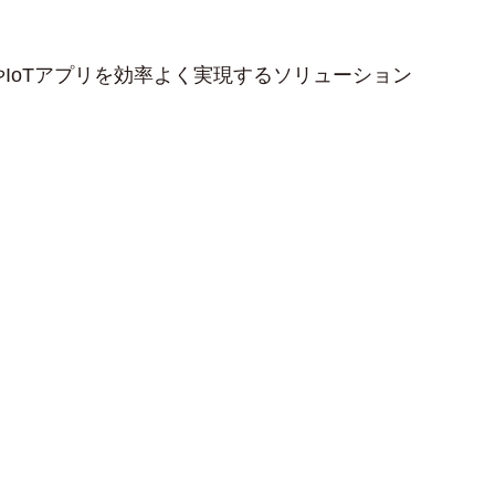
eAIやIoTアプリを効率よく実現するソリューション
der Lake搭載マザーボード AIMB-288E
リ 管理ソフトウェア SQ Manager
AI対応小型エッジコンピュータ EI-52
ジAIソリューション AIR-500
tu認証エンベッドソリューション
C対応 SOM-D580/SOM-C350
レスSMARC SOM-2569
タルサイネージ DS-085
イヤレス電子ペーパー